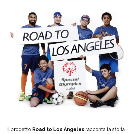
Special Olympics
I Giochi Mondiali
Special Olympics,
Los Angeles 2015
EVENTI
,
FOTOGRAFIA
,
VIDEO
Il progetto
Road to Los Angeles
racconta la storia