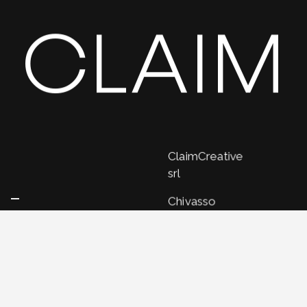
CLAIM
ClaimCreative
srl
Chivasso
Viale
Cavour,
4,
10034,
Chivasso
(To)