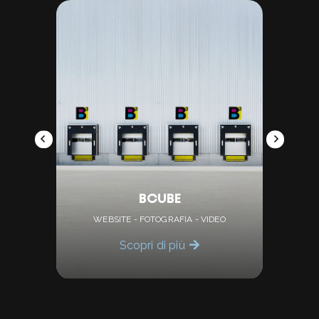
BCUBE
WEBSITE
-
FOTOGRAFIA
-
VIDEO
Scopri di più