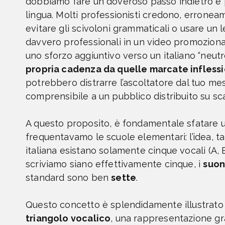
dobbiamo fare un doveroso passo indietro e pa
lingua. Molti professionisti credono, erronea
evitare gli scivoloni grammaticali o usare un l
davvero professionali in un video promozional
uno sforzo aggiuntivo verso un italiano “neutr
propria cadenza da quelle marcate inflessio
potrebbero distrarre l’ascoltatore dal tuo m
comprensibile a un pubblico distribuito su sc
A questo proposito, è fondamentale sfatare un
frequentavamo le scuole elementari: l’idea, ta
italiana esistano solamente cinque vocali (A, E,
scriviamo siano effettivamente cinque, i
suon
standard sono ben
sette
.
Questo concetto è splendidamente illustrato d
triangolo vocalico
, una rappresentazione gr