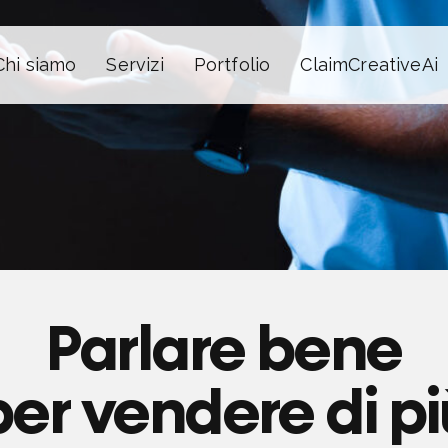
Chi siamo
Servizi
Portfolio
ClaimCreativeAi
BLOG
VIDEO
Parlare bene
per vendere di pi