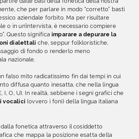
rtire dalle basi della fonetica della nostra
mente, che per parlare in modo “corretto” basti
essico aziendale forbito. Ma per risultare
e o in un’intervista, è necessario compiere
o”. Questo significa
imparare a depurare la
ni dialettali
che, seppur folkloristiche,
essaggio di fondo o renderlo meno
ala nazionale.
 falso mito radicatissimo fin dai tempi in cui
nto diffusa quanto inesatta, che nella lingua
 I, O, U). In realtà, sebbene i segni grafici che
i vocalici
(ovvero i foni) della lingua italiana
alla fonetica attraverso il cosiddetto
afica che mappa la posizione esatta della