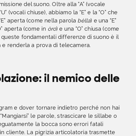
emissione del suono. Oltre alla “A” (vocale
“U” (vocali chiuse), abbiamo la “E” e la “O” che
“E” aperta (come nella parola
bèlla
) e una “E”
O” aperta (come in
òro
) e una “O” chiusa (come
 queste fondamentali differenze di suono è il
a e renderla a prova di telecamera.
lazione: il nemico delle
agram e dover tornare indietro perché non hai
Mangiarsi” le parole, strascicare le sillabe o
guatamente la bocca sono errori fatali
 cliente. La pigrizia articolatoria trasmette