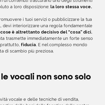
i di contenuti trascurano uno degli strumenti
oluto a loro disposizione:
la loro stessa voce.
promuovere i tuoi servizi o pubblicizzare la tua
l, devi interiorizzare una regola fondamentale
e cose è altrettanto decisivo del “cosa” dici.
rata trasmette immediatamente un forte senso
prattutto,
fiducia
. E nel complesso mondo
eta di scambio più preziosa.
 le vocali non sono solo
vità vocale e delle tecniche di vendita,