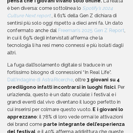
pensa che i giovani vivano solo online.
La realtà
è ben diversa: come sottolinea lo
Spotify’s 2024
Culture Next report
, il 61% della Gen Z dichiara di
sentirsi più solo oggi rispetto a dieci anni fa. Un dato
confermato anche dal
Freeman’s 2025 Gen Z Report
,
in cui il 69% degli intervistati afferma che la
tecnologia li ha resi meno connessi e più isolati dagli
altri.
La fuga dall’isolamento digitale si traduce in un
fortissimo bisogno di connessioni “In Real Life”.
Dall’indagine di AstraRicerche
, oltre
3 giovani su 4
prediligono infatti incontrarsi in luoghi fisici
. Per
un’azienda, questo è un dato cruciale: i festival e i
grandi eventi dal vivo diventano il luogo perfetto in
cui inserirsi per colmare questo vuoto.
E i giovani lo
apprezzano
: il 78% di loro vede ormai le attivazioni
dei brand come
parte integrante dell’esperienza
del festival
, e il 40% afferma addirittura che queste