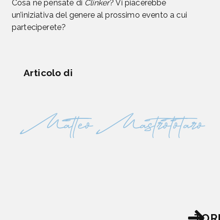
Cosa ne pensate di
Clinker
? Vi piacerebbe
un’iniziativa del genere al prossimo evento a cui
parteciperete?
Articolo di
Matteo Mastrototaro
TOR