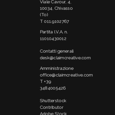
Viale Cavour, 4,
10034, Chivasso
(To)
T
011.9102767
Partita I.V.A. n.
11010430012
Contatti generali
desk@claimcreative.com
Amministrazione
office@claimcreative.com
T
+39
3484005426
Shutterstock
Contributor
Adobe Stock