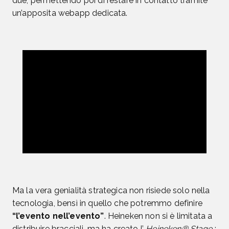
due, permettendo poi di restare in contatto tramite
un’apposita webapp dedicata.
Ma la vera genialità strategica non risiede solo nella
tecnologia, bensì in quello che potremmo definire
“l’evento nell’evento”
. Heineken non si è limitata a
distribuire bracciali, ma ha creato l’
Heineken® Stage
: